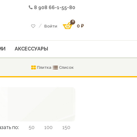
8 908 66-1-55-80
0
0 ₽
Войти
МИ
АКСЕССУАРЫ
Плитка
Список
зать по:
50
100
150