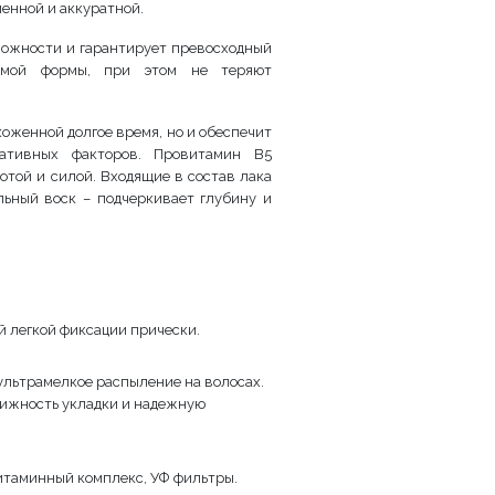
менной и аккуратной.
ложности и гарантирует превосходный
димой формы, при этом не теряют
ухоженной долгое время, но и обеспечит
ативных факторов. Провитамин В5
отой и силой. Входящие в состав лака
льный воск – подчеркивает глубину и
й легкой фиксации прически.
ультрамелкое распыление на волосах.
вижность укладки и надежную
витаминный комплекс, УФ фильтры.